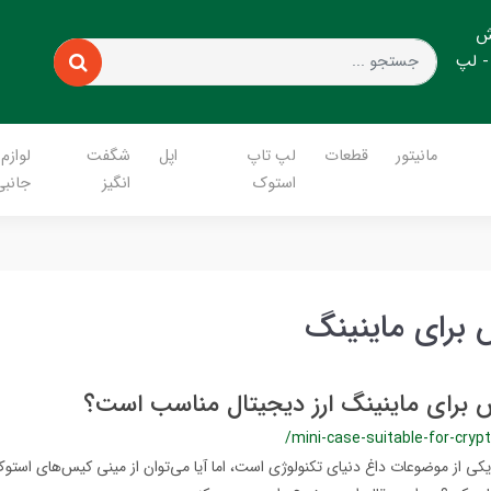
ش
- لپ
مانیتور
قطعات
لپ تاپ
اپل
شگفت
لوازم
استوک
انگیز
جانبی
برای ماینینگ
 برای ماینینگ ارز دیجیتال مناسب است؟
/mini-case-suitable-for-cryp
 یکی از موضوعات داغ دنیای تکنولوژی است، اما آیا می‌توان از مینی کیس‌های استو