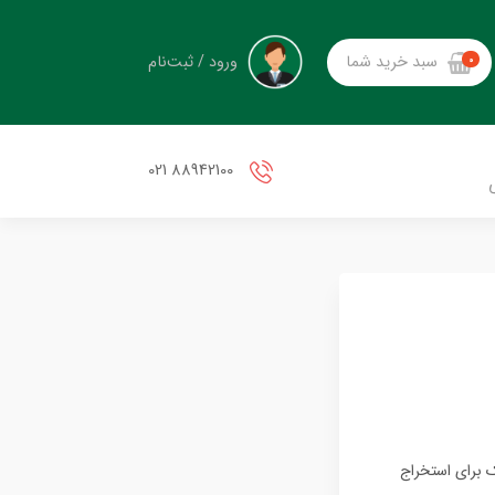
ورود / ثبت‌نام
سبد خرید شما
0
88942100 021
ک برای استخراج