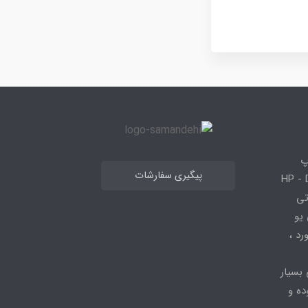
پ
پیگیری سفارشات
 HP - Dell - Lenovo
 قطعاتی
 - ، سی پی یو
کیبورد ،
 بسیار
ده و