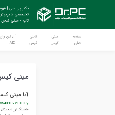
دکتر پی سی | فرو
تخصصی کامپیوتر 
تاپ - مینی کیس
صفحه
مینی
تاینی
آل این وان
اصلی
کیس
کیس
AIO
مینی کیس 
آیا مینی کیس
tocurrency-mining
ماینینگ ارز دیجیتال