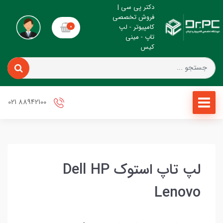
دکتر پی سی |
فروش تخصصی
کامپیوتر - لپ
0
تاپ - مینی
کیس
88942100 021
لپ تاپ استوک Dell HP
Lenovo