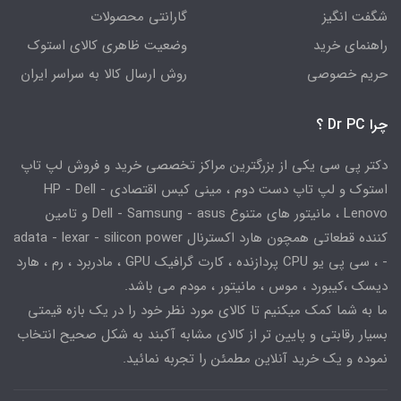
شگفت انگیز
گارانتی محصولات
راهنمای خرید
وضعیت ظاهری کالای استوک
حریم خصوصی
روش ارسال کالا به سراسر ایران
چرا Dr PC ؟
دکتر پی سی یکی از بزرگترین مراکز تخصصی خرید و فروش لپ تاپ
استوک و لپ تاپ دست دوم ، مینی کیس اقتصادی HP - Dell -
Lenovo ، مانیتور های متنوع Dell - Samsung - asus و تامین
کننده قطعاتی همچون هارد اکسترنال adata - lexar - silicon power
- ، سی پی یو CPU پردازنده ، کارت گرافیک GPU ، مادربرد ، رم ، هارد
دیسک ،کیبورد ، موس ، مانیتور ، مودم می باشد.
ما به شما کمک میکنیم تا کالای مورد نظر خود را در یک بازه قیمتی
بسیار رقابتی و پایین تر از کالای مشابه آکبند به شکل صحیح انتخاب
نموده و یک خرید آنلاین مطمئن را تجربه نمائید.