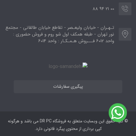
00 21 94 88
تـهـران - خیابان ولیعـصر - تقاطع خیابان طالقانی - مجتمع
نور تهران - طبقه همکف اول شو روم و فروش حضوری :
واحد 6012 فـــروش هـمـکـار : واحد 6014
پیگیری سفارشات
© کلیه حقوق این وبسایت متعلق به فروشگاه DR PC می ‌باشد و هرگونه
کپی برداری از محتوی پیگرد قانونی دارد.