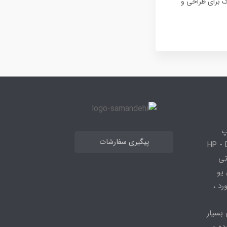
وک برای طراحی و
پ
پیگیری سفارشات
 HP - Dell - Lenovo
 قطعاتی
 - ، سی پی یو
کیبورد ،
 بسیار
ده و