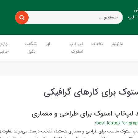
ش
- لپ
مانیتور
قطعات
لپ تاپ
اپل
شگفت
لوازم
استوک
انگیز
جانبی
توک برای کارهای گرافیکی
د لپ‌تاپ استوک برای طراحی و معماری
/best-loptop-for-grap
‌تاپ استوک مناسب برای طراحی و معماری هستید، انتخاب درست می‌تواند تفاوت زی