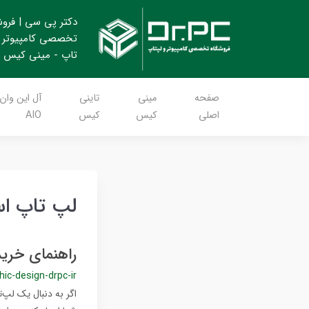
دکتر پی سی | فرو
تخصصی کامپیوتر 
تاپ - مینی کیس
صفحه
مینی
تاینی
آل این وان
اصلی
کیس
کیس
AIO
لپ تاپ اس
راهنمای خری
hic-design-drpc-ir
اگر به دنبال یک لپ