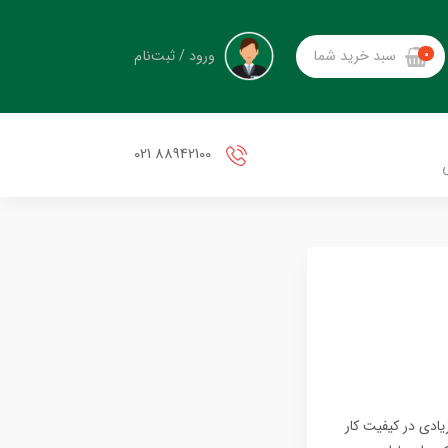
ورود / ثبت‌نام
سبد خرید شما
0
88942100 021
ادی در کیفیت کار