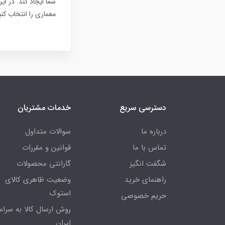
شما ایجاد کند. در ا
معماری را انتخاب کنی
دسترسی سریع
خدمات مشتریان
درباره ما
سوالات متداول
تماس با ما
قوانین و مقررات
شگفت انگیز
گارانتی محصولات
راهنمای خرید
وضعیت ظاهری کالای
استوک
حریم خصوصی
روش ارسال کالا به سراس
ایران