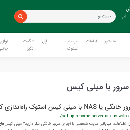
ش
- لپ
مانیتور
قطعات
لپ تاپ
اپل
شگفت
لوازم
استوک
انگیز
جانبی
 سرور با مینی کیس
ینی کیس استوک راه‌اندازی کنیم؟
/set-up-a-home-server-or-nas-with-
من اطلاعات، میزبانی سایت شخصی یا اجرای سرور خانگی نیاز دارید؟ مینی کیس‌های