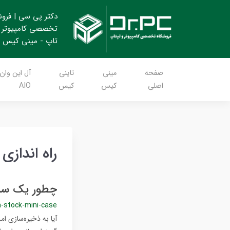
دکتر پی سی | فرو
تخصصی کامپیوتر 
تاپ - مینی کیس
صفحه
مینی
تاینی
آل این وان
اصلی
کیس
کیس
AIO
راه اندازی
چطور یک سرور خانگی یا NAS با م
a-stock-mini-case
آیا به ذخیره‌سازی ا