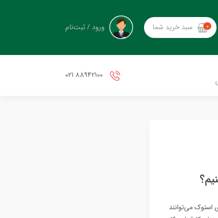
ورود / ثبت‌نام
سبد خرید شما
0
88942100 021
 استوک می‌توانند