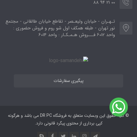
00 21 94 88
تـهـران - خیابان ولیعـصر - تقاطع خیابان طالقانی - مجتمع
نور تهران - طبقه همکف اول شو روم و فروش حضوری :
واحد 6012 فـــروش هـمـکـار : واحد 6014
پیگیری سفارشات
© کلیه حقوق این وبسایت متعلق به فروشگاه DR PC می ‌باشد و هرگونه
کپی برداری از محتوی پیگرد قانونی دارد.