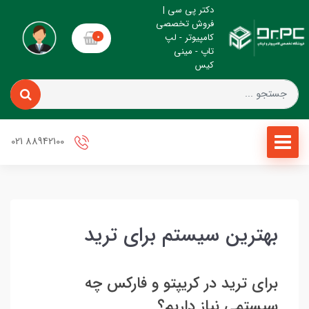
دکتر پی سی |
فروش تخصصی
کامپیوتر - لپ
0
تاپ - مینی
کیس
88942100 021
بهترین سیستم برای ترید
برای ترید در کریپتو و فارکس چه
سیستمی نیاز داریم؟