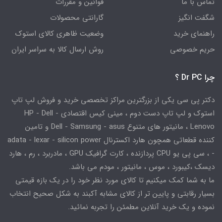
تماس با ما
قوانین و مقررات
شگفت انگیز
گارانتی محصولات
راهنمای خرید
وضعیت ظاهری کالای استوک
حریم خصوصی
روش ارسال کالا به سراسر ایران
چرا Dr PC ؟
دکتر پی سی یکی از بزرگترین مراکز تخصصی خرید و فروش لپ تاپ
استوک و لپ تاپ دست دوم ، مینی کیس اقتصادی HP - Dell -
Lenovo ، مانیتور های متنوع Dell - Samsung - asus و تامین
کننده قطعاتی همچون هارد اکسترنال adata - lexar - silicon power
- ، سی پی یو CPU پردازنده ، کارت گرافیک GPU ، مادربرد ، رم ، هارد
دیسک ،کیبورد ، موس ، مانیتور ، مودم می باشد.
ما به شما کمک میکنیم تا کالای مورد نظر خود را در یک بازه قیمتی
بسیار رقابتی و پایین تر از کالای مشابه آکبند به شکل صحیح انتخاب
نموده و یک خرید آنلاین مطمئن را تجربه نمائید.