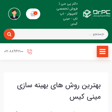
دکتر پی سی |
فروش تخصصی
کامپیوتر - لپ
0
تاپ - مینی
کیس
88942100 021
بهترین روش های بهینه سازی
مینی کیس