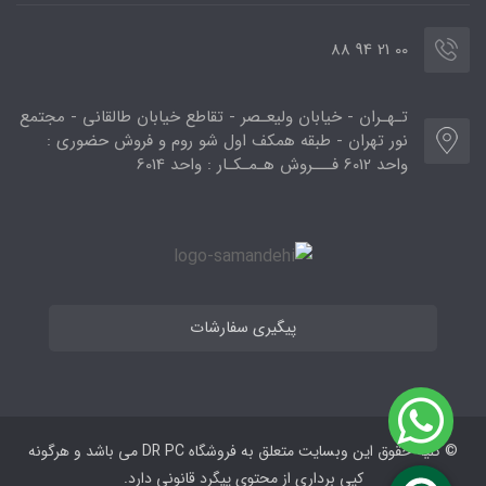
00 21 94 88
تـهـران - خیابان ولیعـصر - تقاطع خیابان طالقانی - مجتمع
نور تهران - طبقه همکف اول شو روم و فروش حضوری :
واحد 6012 فـــروش هـمـکـار : واحد 6014
پیگیری سفارشات
© کلیه حقوق این وبسایت متعلق به فروشگاه DR PC می ‌باشد و هرگونه
کپی برداری از محتوی پیگرد قانونی دارد.