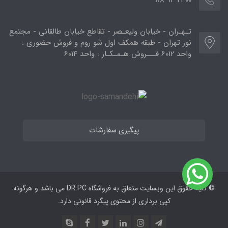
00 21 94 88
تـهـران - خیابان ولیعـصر - تقاطع خیابان طالقانی - مجتمع
نور تهران - طبقه همکف اول شو روم و فروش حضوری :
واحد 6012 فـــروش هـمـکـار : واحد 6014
پیگیری سفارشات
© کلیه حقوق این وبسایت متعلق به فروشگاه DR PC می ‌باشد و هرگونه
کپی برداری از محتوی پیگرد قانونی دارد.