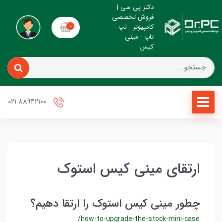
دکتر پی سی |
فروش تخصصی
کامپیوتر - لپ
0
تاپ - مینی
کیس
88942100 021
ارتقای مینی کیس استوک
چطور مینی کیس استوک را ارتقا دهیم؟
/how-to-upgrade-the-stock-mini-case