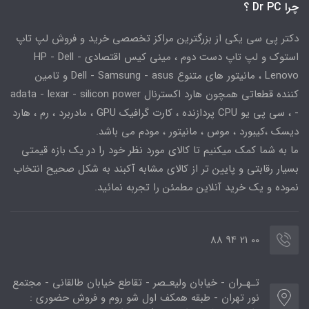
چرا Dr PC ؟
دکتر پی سی یکی از بزرگترین مراکز تخصصی خرید و فروش لپ تاپ
استوک و لپ تاپ دست دوم ، مینی کیس اقتصادی HP - Dell -
Lenovo ، مانیتور های متنوع Dell - Samsung - asus و تامین
کننده قطعاتی همچون هارد اکسترنال adata - lexar - silicon power
- ، سی پی یو CPU پردازنده ، کارت گرافیک GPU ، مادربرد ، رم ، هارد
دیسک ،کیبورد ، موس ، مانیتور ، مودم می باشد.
ما به شما کمک میکنیم تا کالای مورد نظر خود را در یک بازه قیمتی
بسیار رقابتی و پایین تر از کالای مشابه آکبند به شکل صحیح انتخاب
نموده و یک خرید آنلاین مطمئن را تجربه نمائید.
00 21 94 88
تـهـران - خیابان ولیعـصر - تقاطع خیابان طالقانی - مجتمع
نور تهران - طبقه همکف اول شو روم و فروش حضوری :