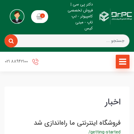
دکتر پی سی |
فروش تخصصی
کامپیوتر - لپ
0
تاپ - مینی
کیس
88942100 021
اخبار
فروشگاه اینترنتی ما راه‌اندازی شد
/getting-started